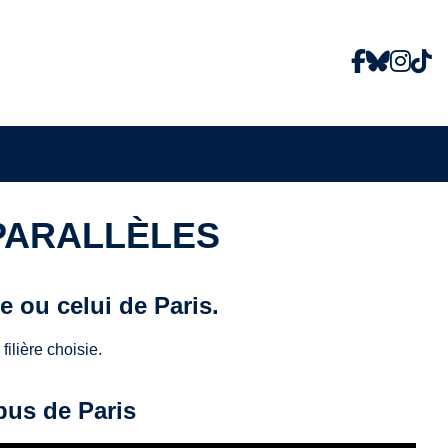
Facebook
Bluesky
Inst
Ti
 PARALLÈLES
e ou celui de Paris.
ilière choisie.
pus de Paris