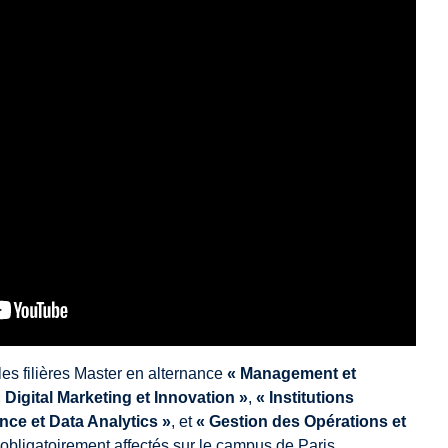
es filières Master en alternance
« Management et
 Digital Marketing et Innovation »
,
« Institutions
nce et Data Analytics »
, et
« Gestion des Opérations et
obligatoirement affectés sur le campus de Paris.