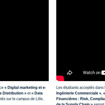
nce
« Digital marketing et e-
Les étudiants acceptés dans l
Distribution »
et
« Data
Ingénierie Commerciale »
,
«
tés sur le campus de Lille.
Financières : Risk, Complia
de la Supply Chain »
seront 