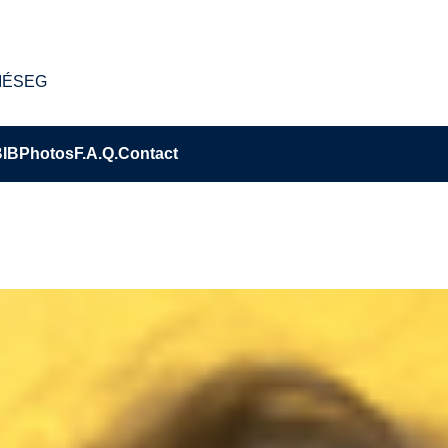
s IÉSEG
BIB
Photos
F.A.Q.
Contact