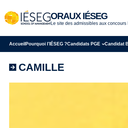
Aller
au
ORAUX IÉSEG
contenu
Le site des admissibles aux concour
Accueil
Pourquoi l’IÉSEG ?
Candidats PGE
Candidat 
CAMILLE