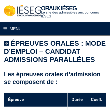
Aller
ORAUX IÉSEG
au
Le site des admissibles aux concours
contenu
IÉSEG
MENU
Accueil
ÉPREUVES ORALES : MODE
D’EMPLOI – CANDIDAT
Pourquoi l’IÉSEG ?
ADMISSIONS PARALLÈLES
Candidats PGE
Candidat BIB
Les épreuves orales d’admission
Photos
se composent de :
F.A.Q.
Épreuve
Durée
Coeff.
Contact