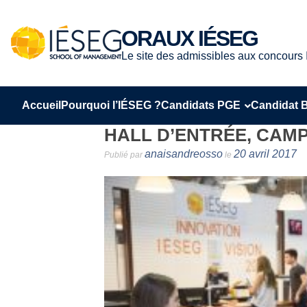
Aller
au
ORAUX IÉSEG
contenu
Le site des admissibles aux concour
Accueil
Pourquoi l’IÉSEG ?
Candidats PGE
Candidat 
HALL D’ENTRÉE, CAMP
anaisandreosso
20 avril 2017
Publié par
le