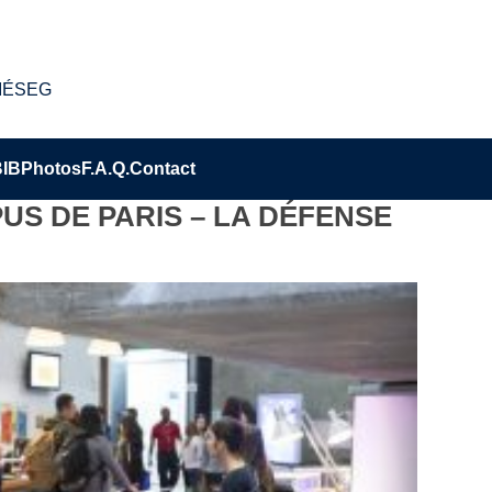
s IÉSEG
BIB
Photos
F.A.Q.
Contact
US DE PARIS – LA DÉFENSE