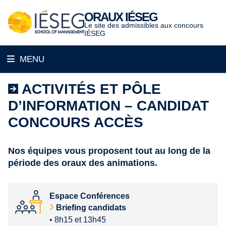
Aller
ORAUX IÉSEG
au
Le site des admissibles aux concours
contenu
IÉSEG
MENU
Accueil
ACTIVITÉS ET PÔLE
D’INFORMATION – CANDIDAT
Étapes Clés
CONCOURS ACCÈS
Épreuves Orales
Résultats d’Admissions
Nos équipes vous proposent tout au long de la
période des oraux des animations.
Venir sur les Campus
F.A.Q.
Espace Conférences
Contact
Briefing candidats
• 8h15 et 13h45